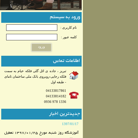
ورود به سیستم
نام کاربری :
کلمه عبور :
ورود
اطلاعات تماس
تبریز ، جاده ی ائل گلی فلکه خیام به سمت
فلکه رجایی-روبروی بانک ملی ساختمان تامای
- طبقه اول
04133817861
04133814182
0936 978 1336
جدیدترین اخبار
1397/01/17
آموزشگاه روز شنبه، مورخ 1397/01/25 تعطیل